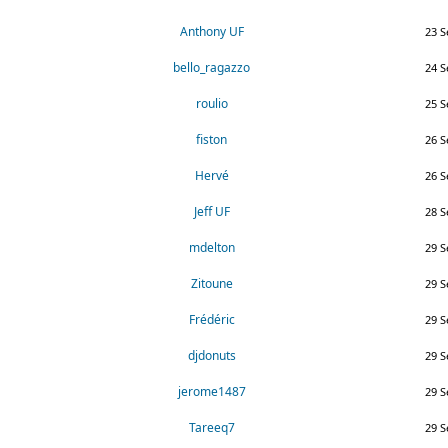
Anthony UF
23 S
bello_ragazzo
24 S
roulio
25 S
fiston
26 S
Hervé
26 S
Jeff UF
28 S
mdelton
29 S
Zitoune
29 S
Frédéric
29 S
djdonuts
29 S
jerome1487
29 S
Tareeq7
29 S