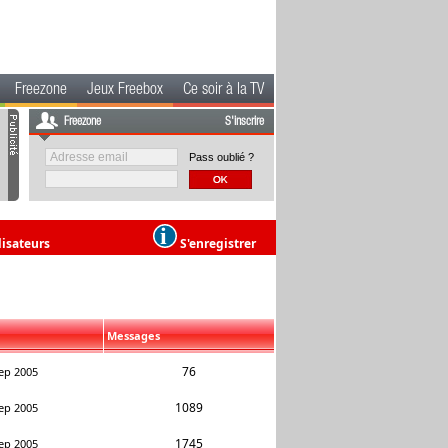
Freezone
Jeux Freebox
Ce soir à la TV
Freezone
S'inscrire
Pass oublié ?
lisateurs
S'enregistrer
Messages
76
ep 2005
1089
ep 2005
1745
ep 2005