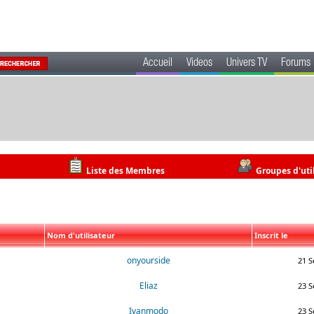
Accueil
Videos
Univers TV
Forums
Liste des Membres
Groupes d'uti
Nom d'utilisateur
Inscrit le
onyourside
21 S
Eliaz
23 S
Ivanmodo
23 S