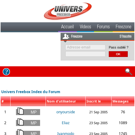
Accueil
Videos
Forums
Freezone
Freezone
S'inscrire
Pass oublié ?
Univers Freebox Index du Forum
#
Nom d'utilisateur
Inscrit le
Messages
1
onyourside
76
21 Sep 2005
2
Eliaz
1089
23 Sep 2005
3
Ivanmodo
1745
23 Sep 2005