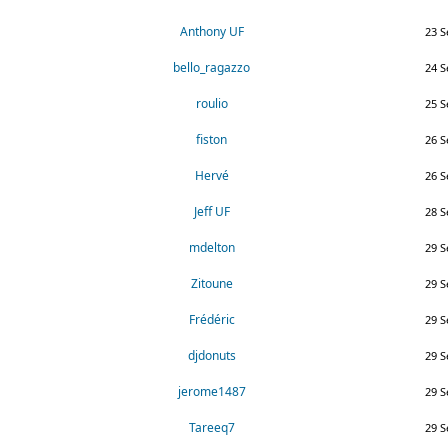
Anthony UF
23 S
bello_ragazzo
24 S
roulio
25 S
fiston
26 S
Hervé
26 S
Jeff UF
28 S
mdelton
29 S
Zitoune
29 S
Frédéric
29 S
djdonuts
29 S
jerome1487
29 S
Tareeq7
29 S