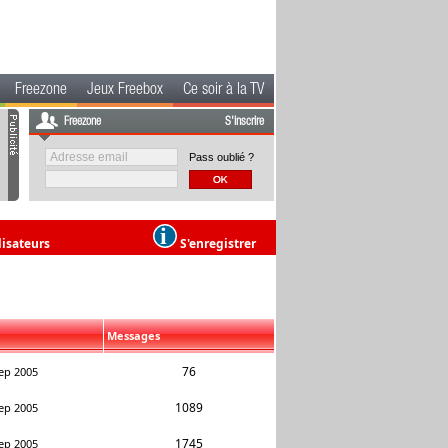
Freezone
Jeux Freebox
Ce soir à la TV
Freezone
S'inscrire
Pass oublié ?
lisateurs
S'enregistrer
Messages
76
ep 2005
1089
ep 2005
1745
ep 2005