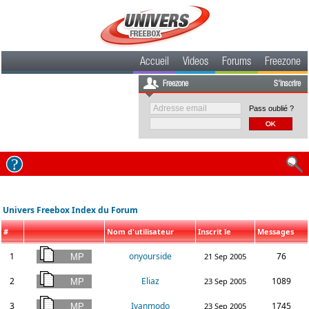
Accueil
Videos
Forums
Freezone
Freezone
S'inscrire
Pass oublié ?
Univers Freebox Index du Forum
#
Nom d'utilisateur
Inscrit le
Messages
1
onyourside
76
21 Sep 2005
2
Eliaz
1089
23 Sep 2005
3
Ivanmodo
1745
23 Sep 2005