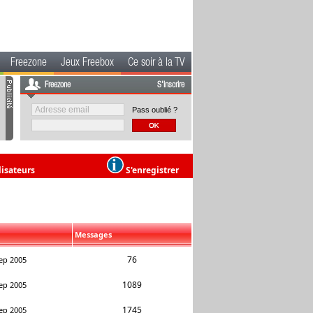
Freezone
Jeux Freebox
Ce soir à la TV
Freezone
S'inscrire
Pass oublié ?
lisateurs
S'enregistrer
Messages
76
ep 2005
1089
ep 2005
1745
ep 2005