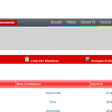
Accueil
Videos
Univers TV
Forums
Liste des Membres
Groupes d'uti
Nom d'utilisateur
Inscrit le
onyourside
21 S
Eliaz
23 S
Ivanmodo
23 S