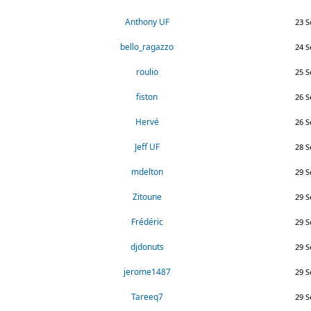
Anthony UF
23 S
bello_ragazzo
24 S
roulio
25 S
fiston
26 S
Hervé
26 S
Jeff UF
28 S
mdelton
29 S
Zitoune
29 S
Frédéric
29 S
djdonuts
29 S
jerome1487
29 S
Tareeq7
29 S