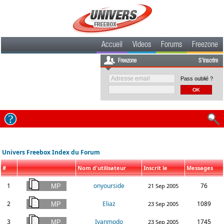
Accueil
Videos
Forums
Freezone
Freezone
S'inscrire
Pass oublié ?
Univers Freebox Index du Forum
#
Nom d'utilisateur
Inscrit le
Messages
1
onyourside
76
21 Sep 2005
2
Eliaz
1089
23 Sep 2005
3
Ivanmodo
1745
23 Sep 2005