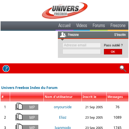
Accueil
Videos
Forums
Freezone
Freezone
S'inscrire
Pass oublié ?
Univers Freebox Index du Forum
#
Nom d'utilisateur
Inscrit le
Messages
1
onyourside
76
21 Sep 2005
2
Eliaz
1089
23 Sep 2005
3
Ivanmodo
1745
23 Sep 2005