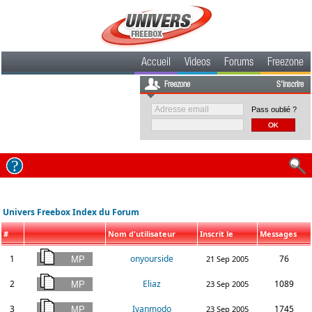
Accueil
Videos
Forums
Freezone
Freezone
S'inscrire
Pass oublié ?
Univers Freebox Index du Forum
#
Nom d'utilisateur
Inscrit le
Messages
1
onyourside
76
21 Sep 2005
2
Eliaz
1089
23 Sep 2005
3
Ivanmodo
1745
23 Sep 2005