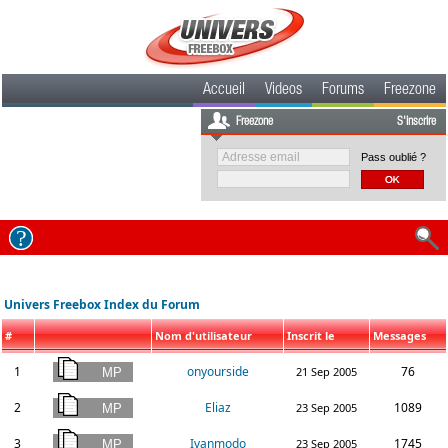
Accueil
Videos
Forums
Freezone
Freezone
S'inscrire
Pass oublié ?
Univers Freebox Index du Forum
#
Nom d'utilisateur
Inscrit le
Messages
1
onyourside
76
21 Sep 2005
2
Eliaz
1089
23 Sep 2005
3
Ivanmodo
1745
23 Sep 2005