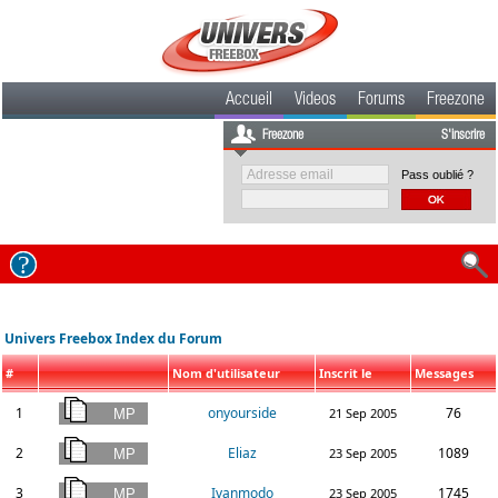
Accueil
Videos
Forums
Freezone
Freezone
S'inscrire
Pass oublié ?
Univers Freebox Index du Forum
#
Nom d'utilisateur
Inscrit le
Messages
1
onyourside
76
21 Sep 2005
2
Eliaz
1089
23 Sep 2005
3
Ivanmodo
1745
23 Sep 2005