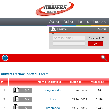
Accueil
Videos
Forums
Freezone
Freezone
S'inscrire
Pass oublié ?
Univers Freebox Index du Forum
#
Nom d'utilisateur
Inscrit le
Messages
1
onyourside
76
21 Sep 2005
2
Eliaz
1089
23 Sep 2005
3
Ivanmodo
1745
23 Sep 2005