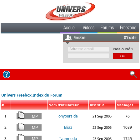
Accueil
Videos
Forums
Freezone
Freezone
S'inscrire
Pass oublié ?
Univers Freebox Index du Forum
#
Nom d'utilisateur
Inscrit le
Messages
1
onyourside
76
21 Sep 2005
2
Eliaz
1089
23 Sep 2005
3
Ivanmodo
1745
23 Sep 2005