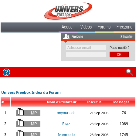
Accueil
Videos
Forums
Freezone
Freezone
S'inscrire
Pass oublié ?
Univers Freebox Index du Forum
#
Nom d'utilisateur
Inscrit le
Messages
1
onyourside
76
21 Sep 2005
2
Eliaz
1089
23 Sep 2005
3
Ivanmodo
1745
23 Sep 2005