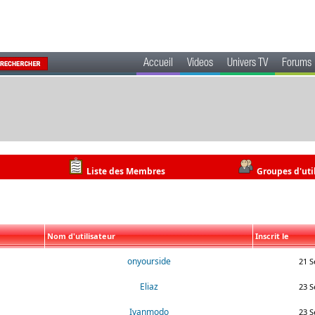
Accueil
Videos
Univers TV
Forums
Liste des Membres
Groupes d'uti
Nom d'utilisateur
Inscrit le
onyourside
21 S
Eliaz
23 S
Ivanmodo
23 S