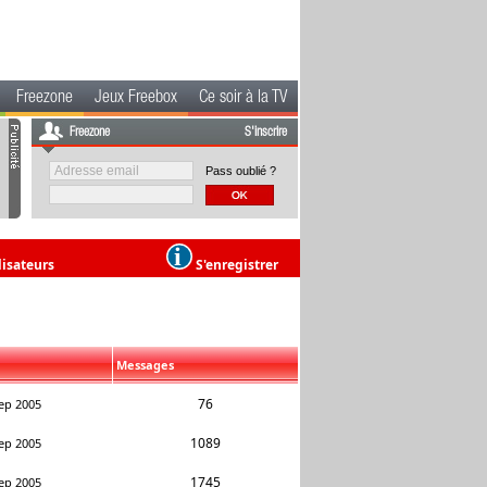
Freezone
Jeux Freebox
Ce soir à la TV
Freezone
S'inscrire
Pass oublié ?
lisateurs
S'enregistrer
Messages
76
ep 2005
1089
ep 2005
1745
ep 2005