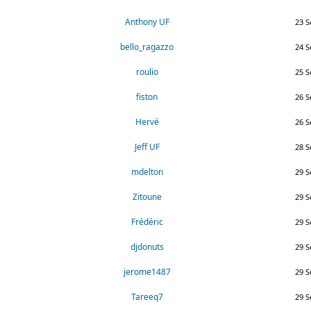
Anthony UF
23 S
bello_ragazzo
24 S
roulio
25 S
fiston
26 S
Hervé
26 S
Jeff UF
28 S
mdelton
29 S
Zitoune
29 S
Frédéric
29 S
djdonuts
29 S
jerome1487
29 S
Tareeq7
29 S