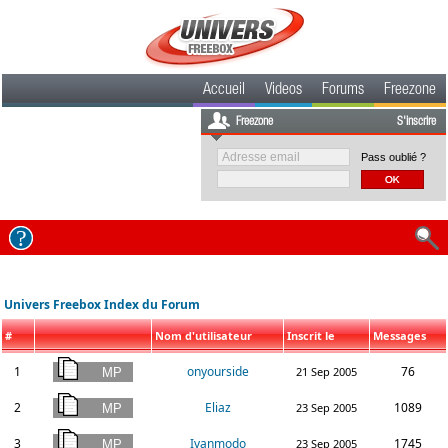
Accueil
Videos
Forums
Freezone
Freezone
S'inscrire
Pass oublié ?
Univers Freebox Index du Forum
#
Nom d'utilisateur
Inscrit le
Messages
1
onyourside
76
21 Sep 2005
2
Eliaz
1089
23 Sep 2005
3
Ivanmodo
1745
23 Sep 2005