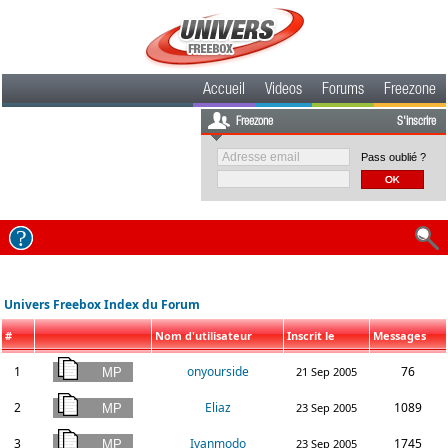
Accueil
Videos
Forums
Freezone
Freezone
S'inscrire
Pass oublié ?
Univers Freebox Index du Forum
#
Nom d'utilisateur
Inscrit le
Messages
1
onyourside
76
21 Sep 2005
2
Eliaz
1089
23 Sep 2005
3
Ivanmodo
1745
23 Sep 2005