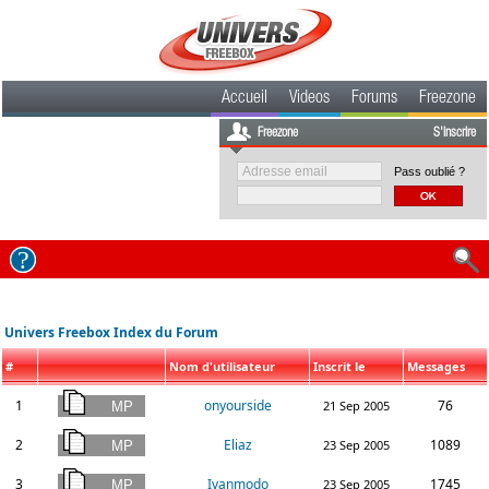
Accueil
Videos
Forums
Freezone
Freezone
S'inscrire
Pass oublié ?
Univers Freebox Index du Forum
#
Nom d'utilisateur
Inscrit le
Messages
1
onyourside
76
21 Sep 2005
2
Eliaz
1089
23 Sep 2005
3
Ivanmodo
1745
23 Sep 2005