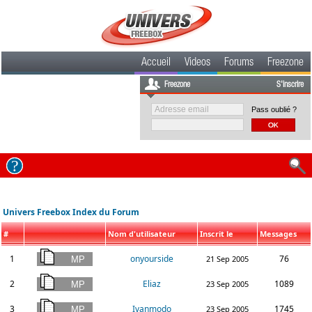
Accueil
Videos
Forums
Freezone
Freezone
S'inscrire
Pass oublié ?
Univers Freebox Index du Forum
#
Nom d'utilisateur
Inscrit le
Messages
1
onyourside
76
21 Sep 2005
2
Eliaz
1089
23 Sep 2005
3
Ivanmodo
1745
23 Sep 2005