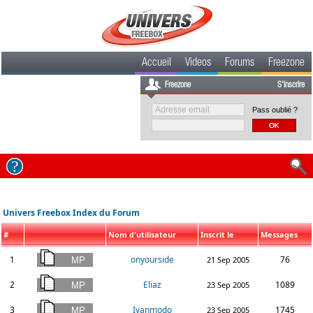
Accueil
Videos
Forums
Freezone
Freezone
S'inscrire
Pass oublié ?
Univers Freebox Index du Forum
#
Nom d'utilisateur
Inscrit le
Messages
1
onyourside
76
21 Sep 2005
2
Eliaz
1089
23 Sep 2005
3
Ivanmodo
1745
23 Sep 2005