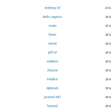
Anthony UF
23 S
bello_ragazzo
24 S
roulio
25 S
fiston
26 S
Hervé
26 S
Jeff UF
28 S
mdelton
29 S
Zitoune
29 S
Frédéric
29 S
djdonuts
29 S
jerome1487
29 S
Tareeq7
29 S