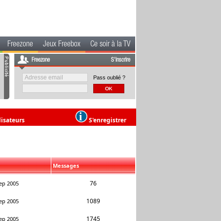
Freezone
Jeux Freebox
Ce soir à la TV
Freezone
S'inscrire
Pass oublié ?
lisateurs
S'enregistrer
Messages
76
ep 2005
1089
ep 2005
1745
ep 2005