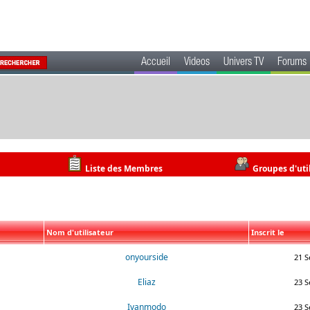
Accueil
Videos
Univers TV
Forums
Liste des Membres
Groupes d'uti
Nom d'utilisateur
Inscrit le
onyourside
21 S
Eliaz
23 S
Ivanmodo
23 S