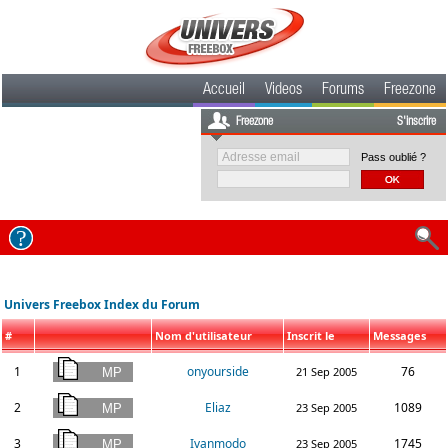
Accueil
Videos
Forums
Freezone
Freezone
S'inscrire
Pass oublié ?
Univers Freebox Index du Forum
#
Nom d'utilisateur
Inscrit le
Messages
1
onyourside
76
21 Sep 2005
2
Eliaz
1089
23 Sep 2005
3
Ivanmodo
1745
23 Sep 2005