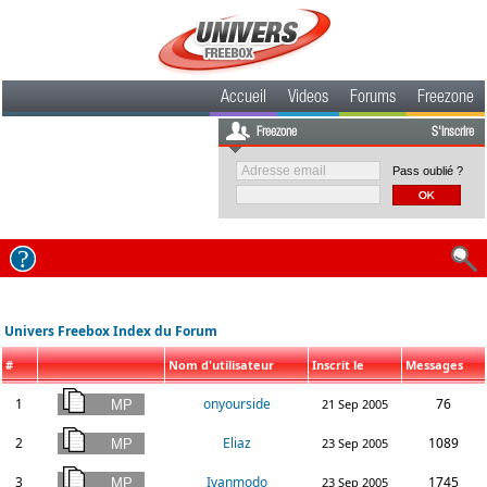
Accueil
Videos
Forums
Freezone
Freezone
S'inscrire
Pass oublié ?
Univers Freebox Index du Forum
#
Nom d'utilisateur
Inscrit le
Messages
1
onyourside
76
21 Sep 2005
2
Eliaz
1089
23 Sep 2005
3
Ivanmodo
1745
23 Sep 2005