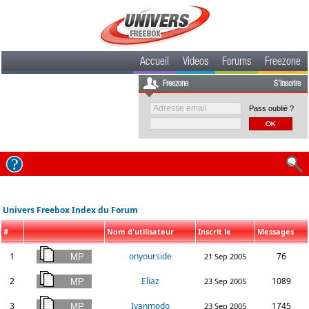
Accueil
Videos
Forums
Freezone
Freezone
S'inscrire
Pass oublié ?
Univers Freebox Index du Forum
#
Nom d'utilisateur
Inscrit le
Messages
1
onyourside
76
21 Sep 2005
2
Eliaz
1089
23 Sep 2005
3
Ivanmodo
1745
23 Sep 2005