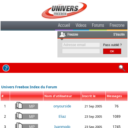
Accueil
Videos
Forums
Freezone
Freezone
S'inscrire
Pass oublié ?
Univers Freebox Index du Forum
#
Nom d'utilisateur
Inscrit le
Messages
1
onyourside
76
21 Sep 2005
2
Eliaz
1089
23 Sep 2005
3
Ivanmodo
1745
23 Sep 2005