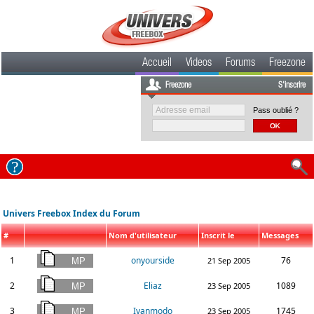
Accueil
Videos
Forums
Freezone
Freezone
S'inscrire
Pass oublié ?
Univers Freebox Index du Forum
#
Nom d'utilisateur
Inscrit le
Messages
1
onyourside
76
21 Sep 2005
2
Eliaz
1089
23 Sep 2005
3
Ivanmodo
1745
23 Sep 2005