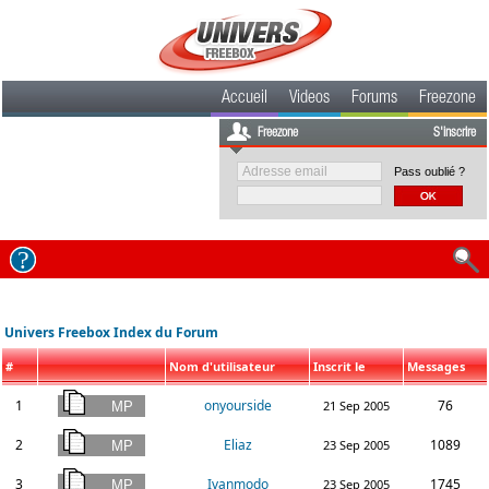
Accueil
Videos
Forums
Freezone
Freezone
S'inscrire
Pass oublié ?
Univers Freebox Index du Forum
#
Nom d'utilisateur
Inscrit le
Messages
1
onyourside
76
21 Sep 2005
2
Eliaz
1089
23 Sep 2005
3
Ivanmodo
1745
23 Sep 2005