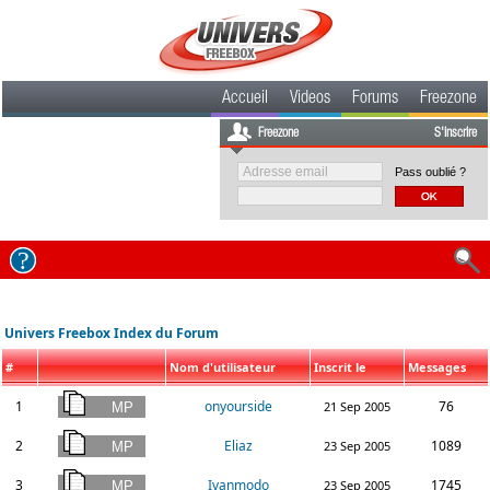
Accueil
Videos
Forums
Freezone
Freezone
S'inscrire
Pass oublié ?
Univers Freebox Index du Forum
#
Nom d'utilisateur
Inscrit le
Messages
1
onyourside
76
21 Sep 2005
2
Eliaz
1089
23 Sep 2005
3
Ivanmodo
1745
23 Sep 2005