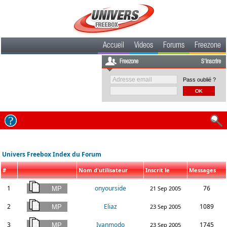
Accueil
Videos
Forums
Freezone
Freezone
S'inscrire
Pass oublié ?
Univers Freebox Index du Forum
#
Nom d'utilisateur
Inscrit le
Messages
1
onyourside
76
21 Sep 2005
2
Eliaz
1089
23 Sep 2005
3
Ivanmodo
1745
23 Sep 2005