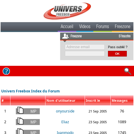
Accueil
Videos
Forums
Freezone
Freezone
S'inscrire
Pass oublié ?
Univers Freebox Index du Forum
#
Nom d'utilisateur
Inscrit le
Messages
1
onyourside
76
21 Sep 2005
2
Eliaz
1089
23 Sep 2005
3
Ivanmodo
1745
23 Sep 2005