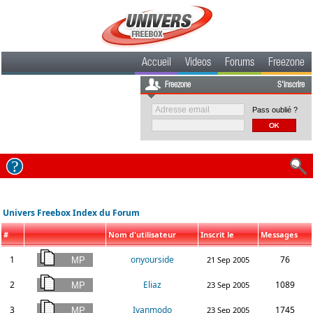
Accueil
Videos
Forums
Freezone
Freezone
S'inscrire
Pass oublié ?
Univers Freebox Index du Forum
#
Nom d'utilisateur
Inscrit le
Messages
1
onyourside
76
21 Sep 2005
2
Eliaz
1089
23 Sep 2005
3
Ivanmodo
1745
23 Sep 2005