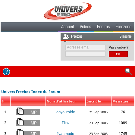
Accueil
Videos
Forums
Freezone
Freezone
S'inscrire
Pass oublié ?
Univers Freebox Index du Forum
#
Nom d'utilisateur
Inscrit le
Messages
1
onyourside
76
21 Sep 2005
2
Eliaz
1089
23 Sep 2005
3
Ivanmodo
1745
23 Sep 2005