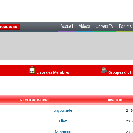
Accueil
Videos
Univers TV
Forums
Liste des Membres
Groupes d'uti
Nom d'utilisateur
Inscrit le
onyourside
21 S
Eliaz
23 S
Ivanmodo
23 S