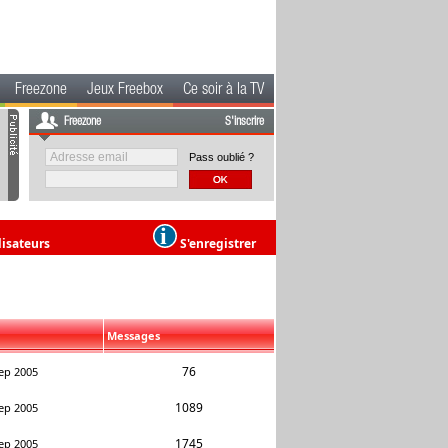
Freezone
Jeux Freebox
Ce soir à la TV
Freezone
S'inscrire
Pass oublié ?
lisateurs
S'enregistrer
Messages
76
ep 2005
1089
ep 2005
1745
ep 2005