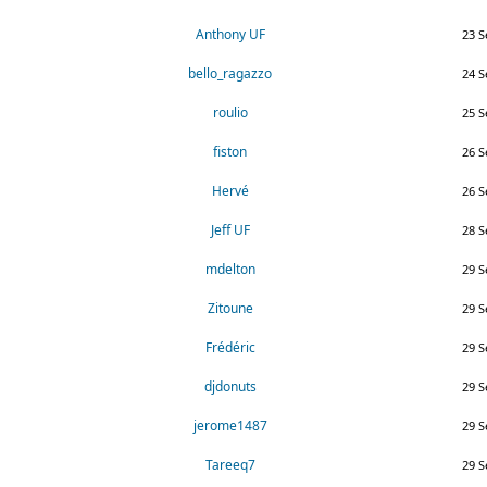
Anthony UF
23 S
bello_ragazzo
24 S
roulio
25 S
fiston
26 S
Hervé
26 S
Jeff UF
28 S
mdelton
29 S
Zitoune
29 S
Frédéric
29 S
djdonuts
29 S
jerome1487
29 S
Tareeq7
29 S