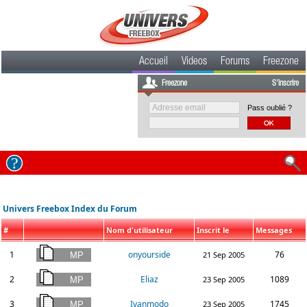
Accueil
Videos
Forums
Freezone
Freezone
S'inscrire
Pass oublié ?
Univers Freebox Index du Forum
#
Nom d'utilisateur
Inscrit le
Messages
1
onyourside
76
21 Sep 2005
2
Eliaz
1089
23 Sep 2005
3
Ivanmodo
1745
23 Sep 2005