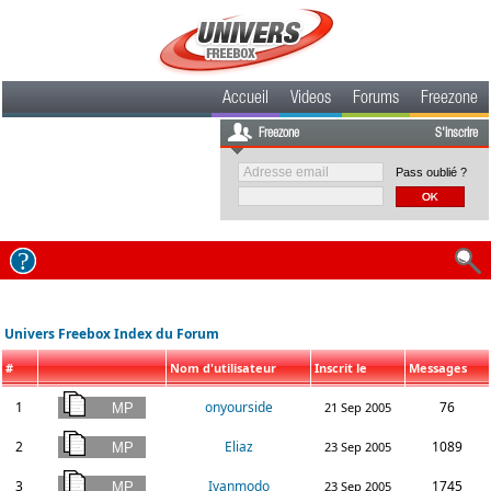
Accueil
Videos
Forums
Freezone
Freezone
S'inscrire
Pass oublié ?
Univers Freebox Index du Forum
#
Nom d'utilisateur
Inscrit le
Messages
1
onyourside
76
21 Sep 2005
2
Eliaz
1089
23 Sep 2005
3
Ivanmodo
1745
23 Sep 2005