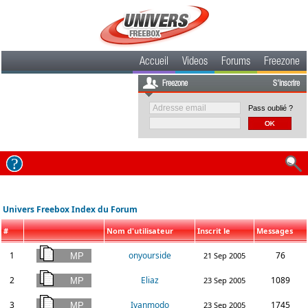
Accueil
Videos
Forums
Freezone
Freezone
S'inscrire
Pass oublié ?
Univers Freebox Index du Forum
#
Nom d'utilisateur
Inscrit le
Messages
1
onyourside
76
21 Sep 2005
2
Eliaz
1089
23 Sep 2005
3
Ivanmodo
1745
23 Sep 2005