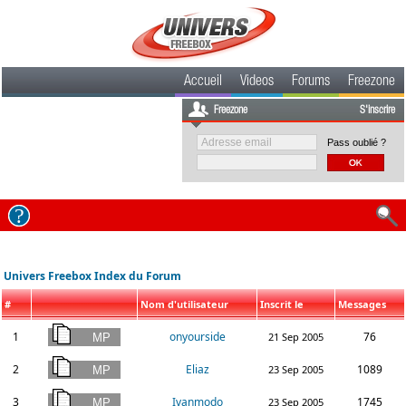
Accueil
Videos
Forums
Freezone
Freezone
S'inscrire
Pass oublié ?
Univers Freebox Index du Forum
#
Nom d'utilisateur
Inscrit le
Messages
1
onyourside
76
21 Sep 2005
2
Eliaz
1089
23 Sep 2005
3
Ivanmodo
1745
23 Sep 2005