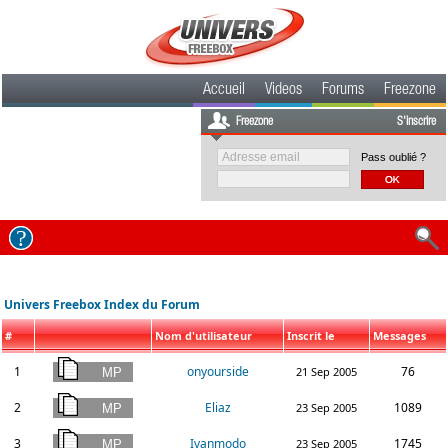
Accueil
Videos
Forums
Freezone
Freezone
S'inscrire
Pass oublié ?
Univers Freebox Index du Forum
#
Nom d'utilisateur
Inscrit le
Messages
1
onyourside
76
21 Sep 2005
2
Eliaz
1089
23 Sep 2005
3
Ivanmodo
1745
23 Sep 2005