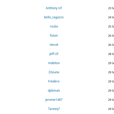
Anthony UF
23 S
bello_ragazzo
24 S
roulio
25 S
fiston
26 S
Hervé
26 S
Jeff UF
28 S
mdelton
29 S
Zitoune
29 S
Frédéric
29 S
djdonuts
29 S
jerome1487
29 S
Tareeq7
29 S