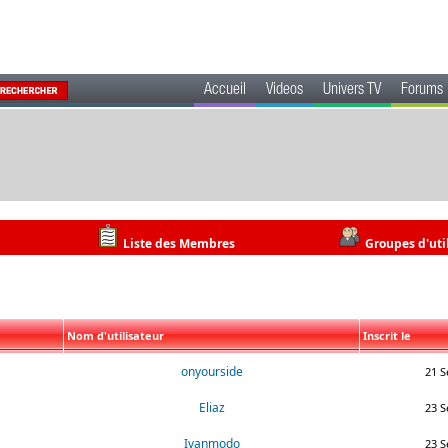
Accueil
Videos
Univers TV
Forums
Liste des Membres
Groupes d'uti
Nom d'utilisateur
Inscrit le
onyourside
21 S
Eliaz
23 S
Ivanmodo
23 S