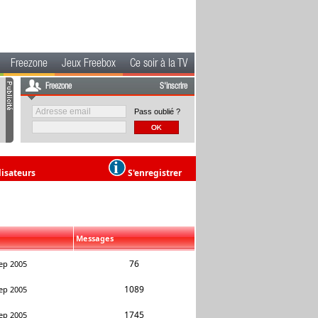
Freezone
Jeux Freebox
Ce soir à la TV
Freezone
S'inscrire
Pass oublié ?
lisateurs
S'enregistrer
Messages
76
ep 2005
1089
ep 2005
1745
ep 2005