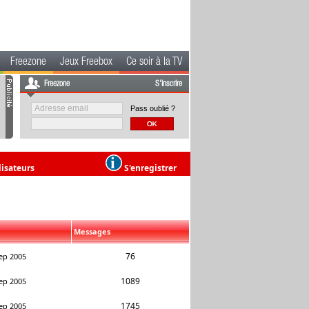
Freezone
Jeux Freebox
Ce soir à la TV
Freezone
S'inscrire
Pass oublié ?
lisateurs
S'enregistrer
Messages
76
ep 2005
1089
ep 2005
1745
ep 2005