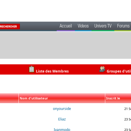
Accueil
Videos
Univers TV
Forums
Liste des Membres
Groupes d'uti
Nom d'utilisateur
Inscrit le
onyourside
21 S
Eliaz
23 S
Ivanmodo
23 S