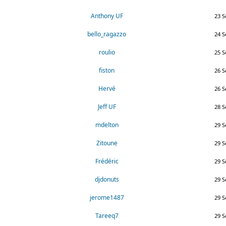
Anthony UF
23 S
bello_ragazzo
24 S
roulio
25 S
fiston
26 S
Hervé
26 S
Jeff UF
28 S
mdelton
29 S
Zitoune
29 S
Frédéric
29 S
djdonuts
29 S
jerome1487
29 S
Tareeq7
29 S