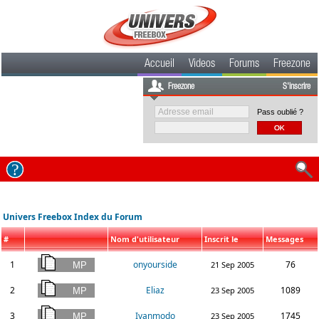
Accueil
Videos
Forums
Freezone
Freezone
S'inscrire
Pass oublié ?
Univers Freebox Index du Forum
#
Nom d'utilisateur
Inscrit le
Messages
1
onyourside
76
21 Sep 2005
2
Eliaz
1089
23 Sep 2005
3
Ivanmodo
1745
23 Sep 2005