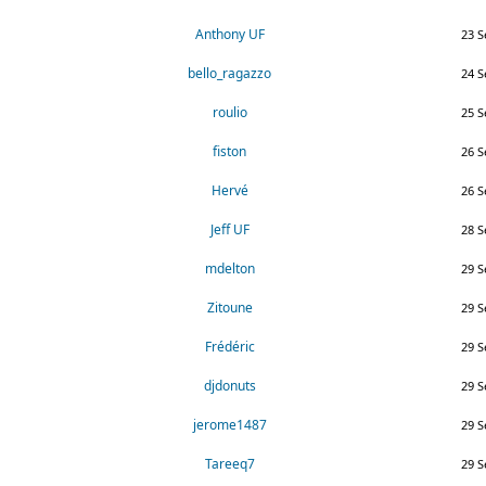
Anthony UF
23 S
bello_ragazzo
24 S
roulio
25 S
fiston
26 S
Hervé
26 S
Jeff UF
28 S
mdelton
29 S
Zitoune
29 S
Frédéric
29 S
djdonuts
29 S
jerome1487
29 S
Tareeq7
29 S