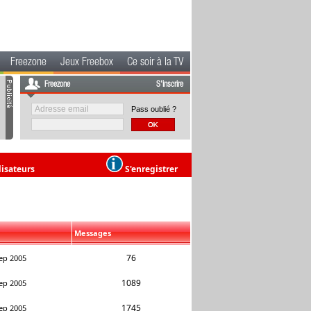
Freezone
Jeux Freebox
Ce soir à la TV
Freezone
S'inscrire
Pass oublié ?
lisateurs
S'enregistrer
Messages
76
ep 2005
1089
ep 2005
1745
ep 2005