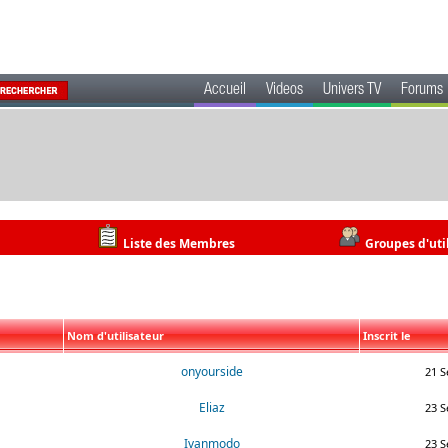
Accueil
Videos
Univers TV
Forums
Liste des Membres
Groupes d'uti
Nom d'utilisateur
Inscrit le
onyourside
21 S
Eliaz
23 S
Ivanmodo
23 S