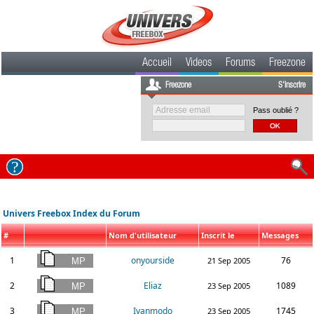
Accueil
Videos
Forums
Freezone
Freezone
S'inscrire
Pass oublié ?
Univers Freebox Index du Forum
#
Nom d'utilisateur
Inscrit le
Messages
1
onyourside
76
21 Sep 2005
2
Eliaz
1089
23 Sep 2005
3
Ivanmodo
1745
23 Sep 2005