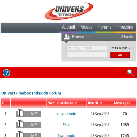
Accueil
Videos
Forums
Freezone
Freezone
S'inscrire
Pass oublié ?
Univers Freebox Index du Forum
#
Nom d'utilisateur
Inscrit le
Messages
1
onyourside
76
21 Sep 2005
2
Eliaz
1089
23 Sep 2005
3
Ivanmodo
1745
23 Sep 2005