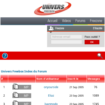
Accueil
Videos
Forums
Freezone
Freezone
S'inscrire
Pass oublié ?
Univers Freebox Index du Forum
#
Nom d'utilisateur
Inscrit le
Messages
1
onyourside
76
21 Sep 2005
2
Eliaz
1089
23 Sep 2005
3
Ivanmodo
1745
23 Sep 2005