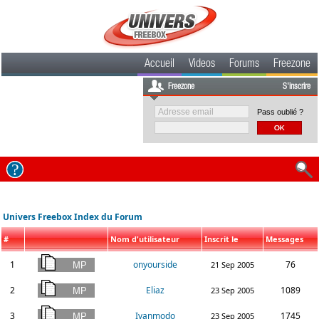
Accueil
Videos
Forums
Freezone
Freezone
S'inscrire
Pass oublié ?
Univers Freebox Index du Forum
#
Nom d'utilisateur
Inscrit le
Messages
1
onyourside
76
21 Sep 2005
2
Eliaz
1089
23 Sep 2005
3
Ivanmodo
1745
23 Sep 2005