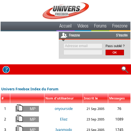
Accueil
Videos
Forums
Freezone
Freezone
S'inscrire
Pass oublié ?
Univers Freebox Index du Forum
#
Nom d'utilisateur
Inscrit le
Messages
1
onyourside
76
21 Sep 2005
2
Eliaz
1089
23 Sep 2005
3
Ivanmodo
1745
23 Sep 2005