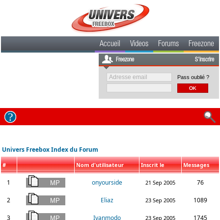
Accueil
Videos
Forums
Freezone
Freezone
S'inscrire
Pass oublié ?
Univers Freebox Index du Forum
#
Nom d'utilisateur
Inscrit le
Messages
1
onyourside
76
21 Sep 2005
2
Eliaz
1089
23 Sep 2005
3
Ivanmodo
1745
23 Sep 2005