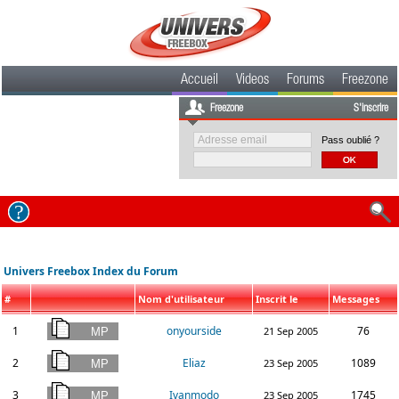
Accueil
Videos
Forums
Freezone
Freezone
S'inscrire
Pass oublié ?
Univers Freebox Index du Forum
#
Nom d'utilisateur
Inscrit le
Messages
1
onyourside
76
21 Sep 2005
2
Eliaz
1089
23 Sep 2005
3
Ivanmodo
1745
23 Sep 2005