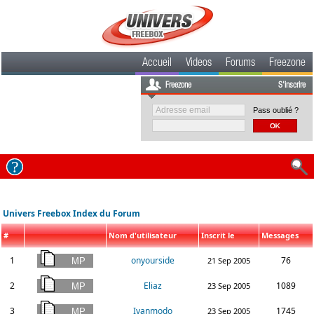
Accueil
Videos
Forums
Freezone
Freezone
S'inscrire
Pass oublié ?
Univers Freebox Index du Forum
#
Nom d'utilisateur
Inscrit le
Messages
1
onyourside
76
21 Sep 2005
2
Eliaz
1089
23 Sep 2005
3
Ivanmodo
1745
23 Sep 2005