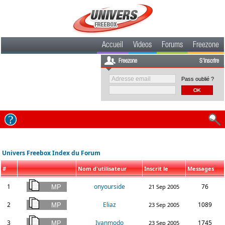
Accueil
Videos
Forums
Freezone
Freezone
S'inscrire
Pass oublié ?
Univers Freebox Index du Forum
#
Nom d'utilisateur
Inscrit le
Messages
1
onyourside
76
21 Sep 2005
2
Eliaz
1089
23 Sep 2005
3
Ivanmodo
1745
23 Sep 2005